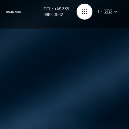
TEL: +49 335
DE 🇩🇪
8695 0962