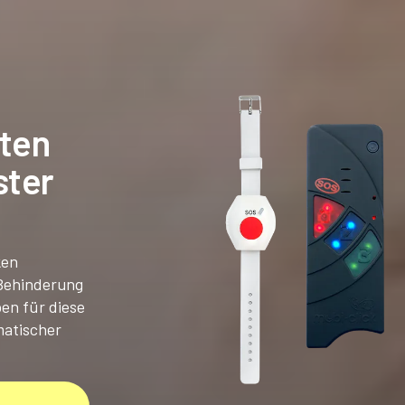
sten
ster
ken
 Behinderung
en für diese
matischer