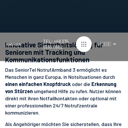
TEL: +49 335
Innovative Sicherheitslösung für
DE 🇩🇪
8695 0962
Senioren mit Tracking und
Kommunikationsfunktionen
Das SeniorTel NotrufArmband 3 ermöglicht es
Menschen in ganz Europa, in Notsituationen durch
einen einfachen Knopfdruck
oder die
Erkennung
von Stürzen
umgehend Hilfe zu rufen. Nutzer können
direkt mit ihren Notfallkontakten oder optional mit
einer professionellen 24/7 Notrufzentrale
kommunizieren.
Als Angehöriger möchten Sie sicherstellen, dass Ihre