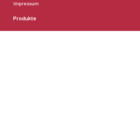
Impressum
Produkte
Alleinarbeiterschutz
Mobile Alarmanlagen
Seniorenlösungen
Zubehör
Produktsuche
zum Online-Shop
Suche
Sprachen
Deutsch 🇩🇪
Polnisch 🇵🇱