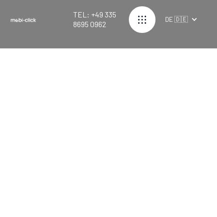
TEL: +49 335
DE 🇩🇪
8695 0962