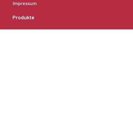
Impressum
Produkte
Alleinarbeiterschutz
Mobile Alarmanlagen
Seniorenlösungen
Zubehör
Produktsuche
zum Online-Shop
Suche
Sprachen
Deutsch 🇩🇪
Polnisch 🇵🇱