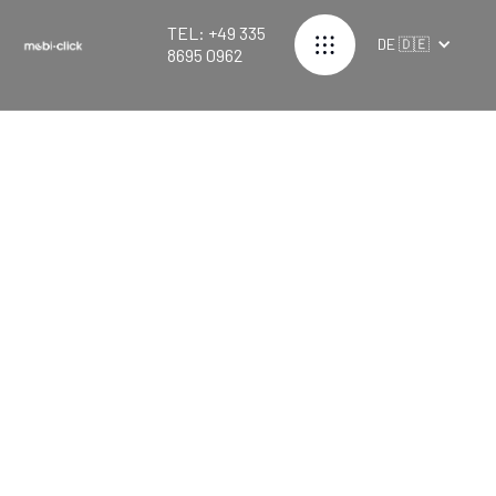
TEL: +49 335
DE 🇩🇪
8695 0962