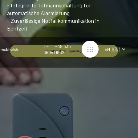
- Integrierte Totmannschaltung für
automatische Alarmierung
- Zuverlässige Notfallkommunikation in
Echtzeit
TEL: +49 335
EN 🇬🇧
Kostenlose Beratung anfragen
8695 0962