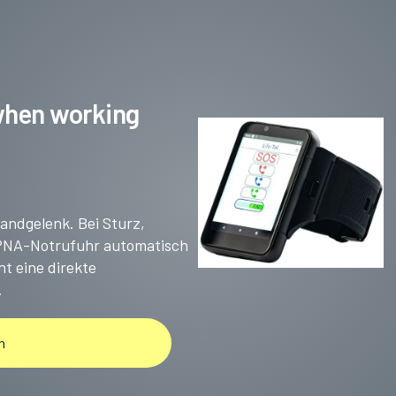
when working
Handgelenk. Bei Sturz,
 PNA-Notrufuhr automatisch
t eine direkte
.
n