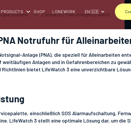
PRODUCTS
SHOP
LONEWORK
EN 🇬🇧
Co
signal systems
Lifewatch 2 PNA emergency watch
 PNA Notrufuhr für Alleinarbeit
otsignal-Anlage (PNA), die speziell für Alleinarbeiten ent
uf weitläufigen Anlagen und in Gefahrenbereichen zu gewähr
 Richtlinien bietet LifeWatch 3 eine unverzichtbare Lösun
istung
vicepalette, einschließlich SOS Alarmaufschaltung, Fern
ne. LifeWatch 3 stellt eine optimale Lösung dar, um die Si