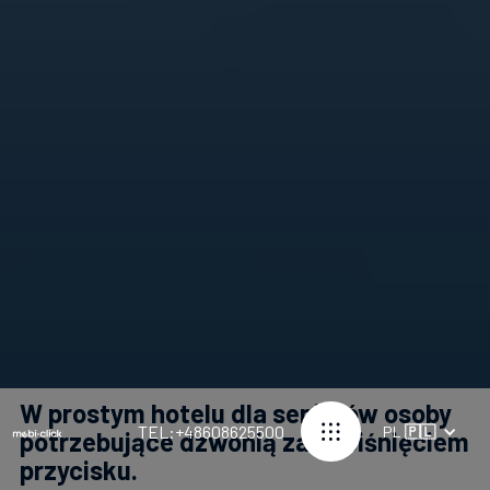
W prostym hotelu dla seniorów osoby
TEL:+48608625500
PL
🇵🇱
potrzebujące dzwonią za naciśnięciem
przycisku.