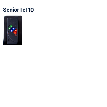
SeniorTel 1Q
Diese Version des Geräts wird mit einer kabellosen
Ladestation und einem USB-Ladegerät geliefert. Es
verfügt über drei Tasten für Sprachanrufe an drei
ausgewählte Personen.
SeniorTel 1 Plus mit Notrufarmband