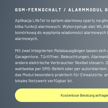
GSM-FERNSCHALT / ALARMMODUL
G
Aplikacja LifeTel to system alarmowy oparty na gło
kilka funkcji alarmowych. Wykorzystuje sieć WLAN 
komórkową do wysyłania wiadomości alarmowych 
alarmowych.
Mit zwei integrierten Relaisausgängen lassen sich
Garagentore, Türöffner, Beleuchtungen, Alarman
andere elektrische Verbraucher flexibel steuern. 
wahlweise per SMS-Befehl oder per autorisiertem 
das Modul besonders praktisch für Einsatzorte, 
lokales Netzwerk verfügbar ist.
Kostenlose Beratung anfrage