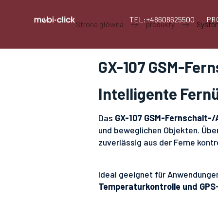
TEL:+48608625500
PR
Strona główna
produkty
System
GX-107 GSM-Fern
Intelligente Fer
Das
GX-107 GSM-Fernschalt-/
und beweglichen Objekten. Über
zuverlässig aus der Ferne kontro
Ideal geeignet für Anwendunge
Temperaturkontrolle und GPS