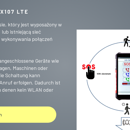
X107 LTE
sie, który jest wyposażony w
lub istniejącą sieć
i wykonywania połączeń
 angeschlossene Geräte wie
lagen, Maschinen oder
Die Schaltung kann
Anruf erfolgen. Dadurch ist
an denen kein WLAN oder
n