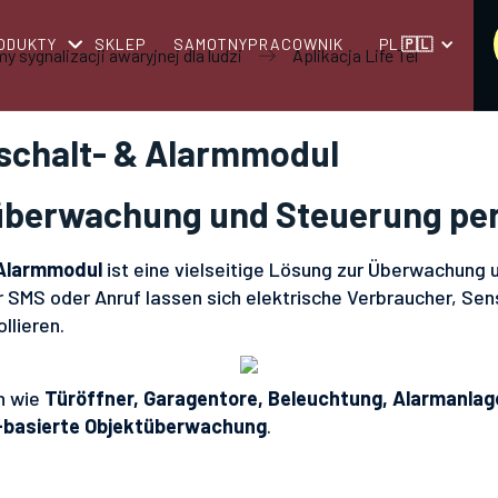
ODUKTY
SKLEP
SAMOTNYPRACOWNIK
PL
🇵🇱
y sygnalizacji awaryjnej dla ludzi
Aplikacja Life Tel
schalt- & Alarmmodul
nüberwachung und Steuerung pe
Alarmmodul
ist eine vielseitige Lösung zur Überwachung 
 SMS oder Anruf lassen sich elektrische Verbraucher, S
llieren.
n wie
Türöffner, Garagentore, Beleuchtung, Alarmanla
-basierte Objektüberwachung
.